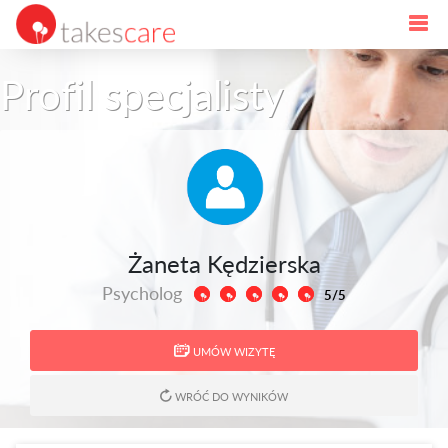
Profil specjalisty
Żaneta Kędzierska
Psycholog
5/5
UMÓW WIZYTĘ
WRÓĆ DO WYNIKÓW