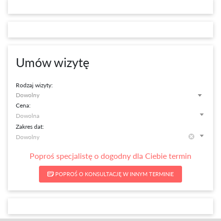
Umów wizytę
Rodzaj wizyty:
Dowolny
Cena:
Zakres dat:
Poproś specjalistę o dogodny dla Ciebie termin
POPROŚ O KONSULTACJĘ W INNYM TERMINIE