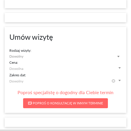
Umów wizytę
Rodzaj wizyty:
Dowolny
Cena:
Zakres dat:
Poproś specjalistę o dogodny dla Ciebie termin
POPROŚ O KONSULTACJĘ W INNYM TERMINIE