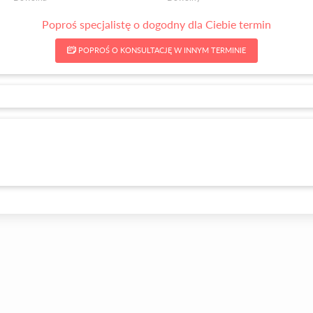
Poproś specjalistę o dogodny dla Ciebie termin
POPROŚ O KONSULTACJĘ W INNYM TERMINIE