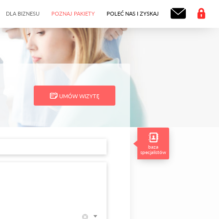
DLA BIZNESU
POZNAJ PAKIETY
POLEĆ NAS I ZYSKAJ
UMÓW WIZYTĘ
baza
specjalistów