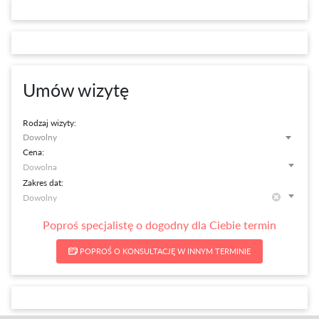
Umów wizytę
Rodzaj wizyty:
Dowolny
Cena:
Zakres dat:
Poproś specjalistę o dogodny dla Ciebie termin
POPROŚ O KONSULTACJĘ W INNYM TERMINIE