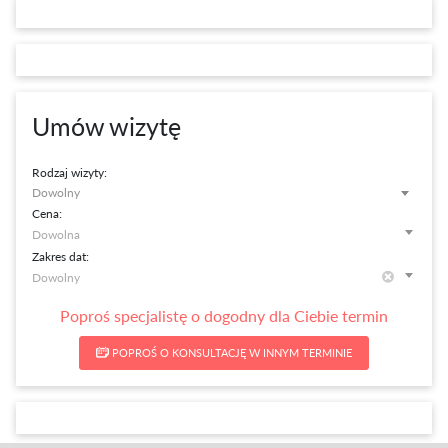
Umów wizytę
Rodzaj wizyty:
Dowolny
Cena:
Zakres dat:
Poproś specjalistę o dogodny dla Ciebie termin
POPROŚ O KONSULTACJĘ W INNYM TERMINIE