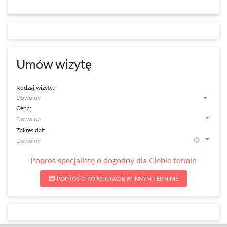
Umów wizytę
Rodzaj wizyty:
Dowolny
Cena:
Zakres dat:
Poproś specjalistę o dogodny dla Ciebie termin
POPROŚ O KONSULTACJĘ W INNYM TERMINIE