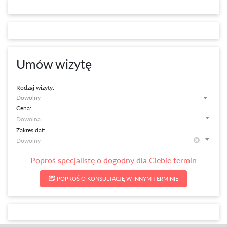
Umów wizytę
Rodzaj wizyty:
Dowolny
Cena:
Zakres dat:
Poproś specjalistę o dogodny dla Ciebie termin
POPROŚ O KONSULTACJĘ W INNYM TERMINIE