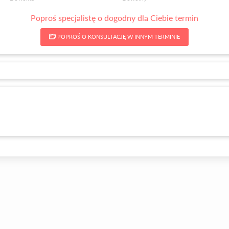
Poproś specjalistę o dogodny dla Ciebie termin
POPROŚ O KONSULTACJĘ W INNYM TERMINIE