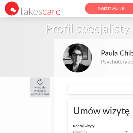
ZAREZERWUJ LEK
Profil specjalisty
Paula Chi
Psychoterape
wróć do
wyników
wyszukiwania
Umów wizytę
Rodzaj wizyty:
Dowolny