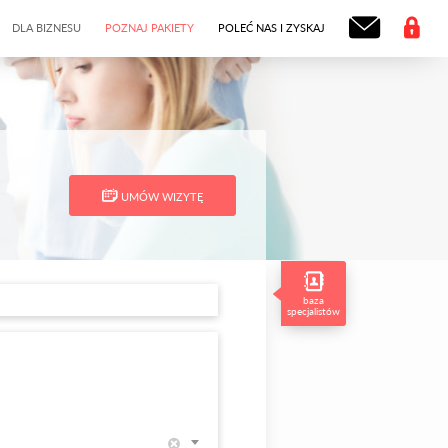
DLA BIZNESU
POZNAJ PAKIETY
POLEĆ NAS I ZYSKAJ
UMÓW WIZYTĘ
baza
specjalistów