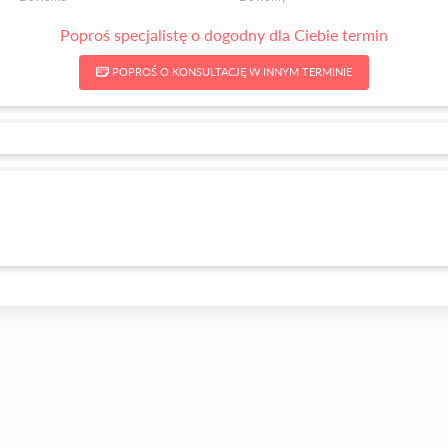
Poproś specjalistę o dogodny dla Ciebie termin
POPROŚ O KONSULTACJĘ W INNYM TERMINIE