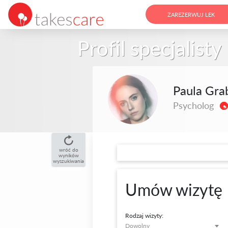
ZAREZERWUJ LEK
Profil specjalisty
Paula Gr
Psycholog
wróć do
wyników
wyszukiwania
Umów wizytę
Rodzaj wizyty:
Dowolny