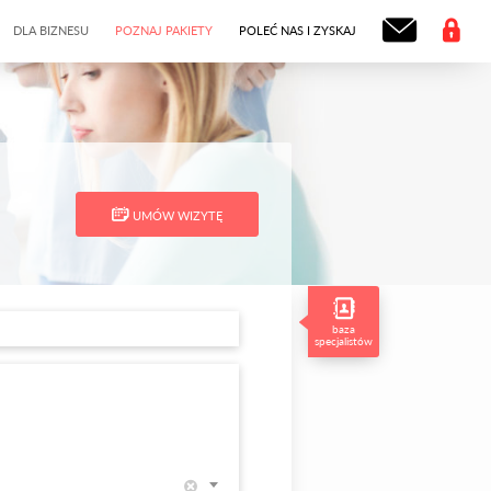
DLA BIZNESU
POZNAJ PAKIETY
POLEĆ NAS I ZYSKAJ
UMÓW WIZYTĘ
baza
specjalistów