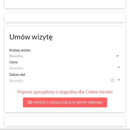
Umów wizytę
Rodzaj wizyty:
Dowolny
Cena:
Zakres dat:
Poproś specjalistę o dogodny dla Ciebie termin
POPROŚ O KONSULTACJĘ W INNYM TERMINIE