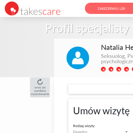
ZAREZERWUJ LEK
Profil specjalisty
Natalia H
Seksuolog, P
psychologicz
wróć do
wyników
wyszukiwania
Umów wizytę
Rodzaj wizyty:
Dowolny