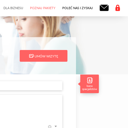
DLA BIZNESU
POZNAJ PAKIETY
POLEĆ NAS I ZYSKAJ
UMÓW WIZYTĘ
baza
specjalistów