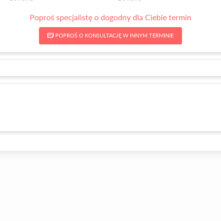
Poproś specjalistę o dogodny dla Ciebie termin
POPROŚ O KONSULTACJĘ W INNYM TERMINIE