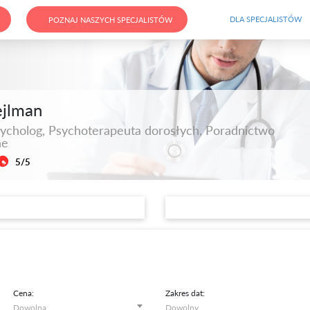
DLA SPECJALISTÓW
POZNAJ NASZYCH SPECJALISTÓW
ejlman
sycholog, Psychoterapeuta dorosłych, Poradnictwo
ne
5/5
Cena:
Zakres dat: