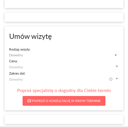
Umów wizytę
Rodzaj wizyty:
Dowolny
Cena:
Zakres dat:
Poproś specjalistę o dogodny dla Ciebie termin
POPROŚ O KONSULTACJĘ W INNYM TERMINIE