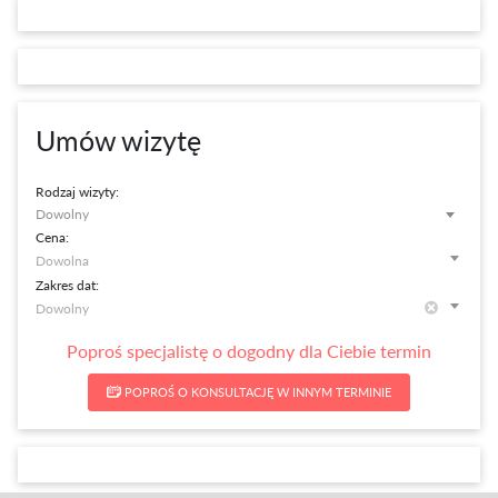
Umów wizytę
Rodzaj wizyty:
Dowolny
Cena:
Zakres dat:
Poproś specjalistę o dogodny dla Ciebie termin
POPROŚ O KONSULTACJĘ W INNYM TERMINIE