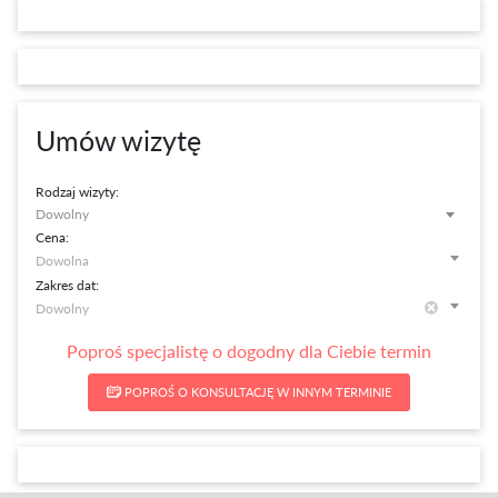
Umów wizytę
Rodzaj wizyty:
Dowolny
Cena:
Zakres dat:
Poproś specjalistę o dogodny dla Ciebie termin
POPROŚ O KONSULTACJĘ W INNYM TERMINIE