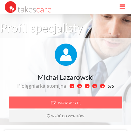
Profil specjalisty
Michał Lazarowski
Pielęgniarka stomijna
5/5
UMÓW WIZYTĘ
WRÓĆ DO WYNIKÓW