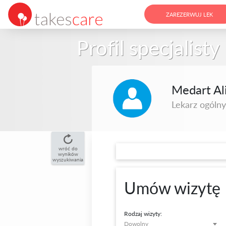
ZAREZERWUJ LEK
Profil specjalisty
Medart Alic
Lekarz ogólny
wróć do
wyników
wyszukiwania
Umów wizytę
Rodzaj wizyty:
Dowolny