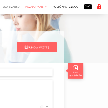
DLA BIZNESU
POZNAJ PAKIETY
POLEĆ NAS I ZYSKAJ
UMÓW WIZYTĘ
baza
specjalistów