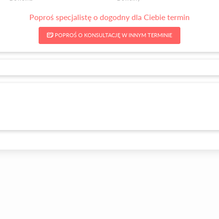
Poproś specjalistę o dogodny dla Ciebie termin
POPROŚ O KONSULTACJĘ W INNYM TERMINIE