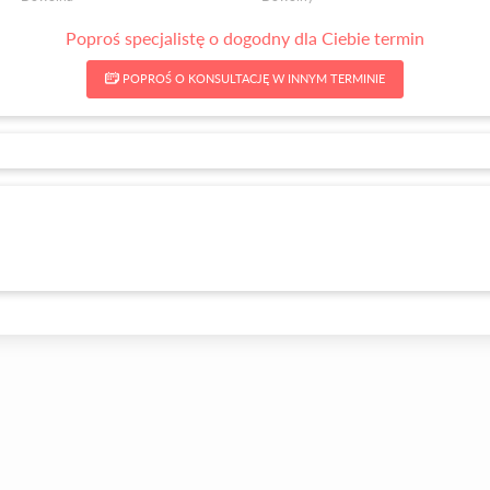
Poproś specjalistę o dogodny dla Ciebie termin
POPROŚ O KONSULTACJĘ W INNYM TERMINIE