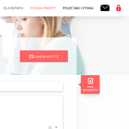
DLA BIZNESU
POZNAJ PAKIETY
POLEĆ NAS I ZYSKAJ
UMÓW WIZYTĘ
baza
specjalistów