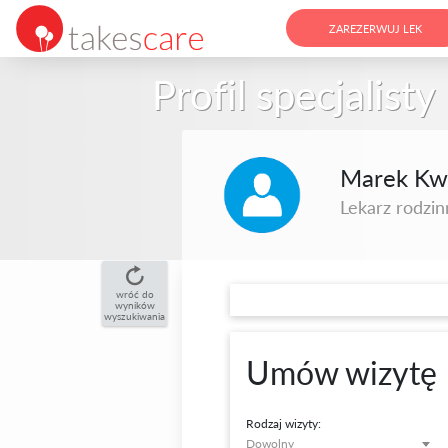
ZAREZERWUJ LEK
Profil specjalisty
Marek Kw
Lekarz rodzinn
wróć do
wyników
wyszukiwania
Umów wizytę
Rodzaj wizyty:
Dowolny