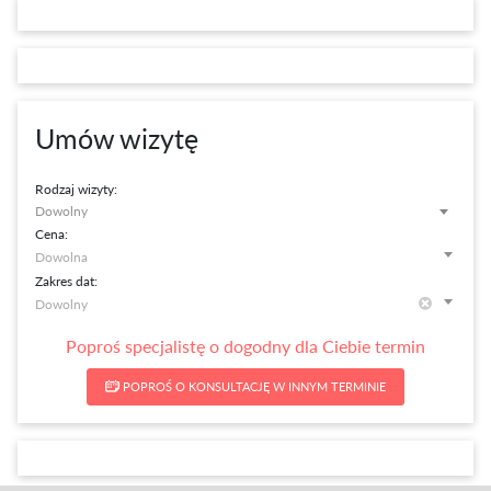
Umów wizytę
Rodzaj wizyty:
Dowolny
Cena:
Zakres dat:
Poproś specjalistę o dogodny dla Ciebie termin
POPROŚ O KONSULTACJĘ W INNYM TERMINIE