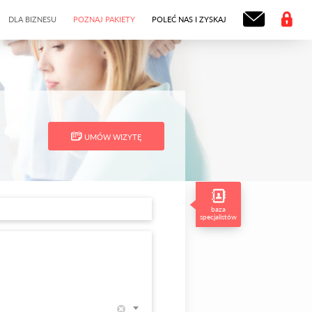
DLA BIZNESU
POZNAJ PAKIETY
POLEĆ NAS I ZYSKAJ
UMÓW WIZYTĘ
baza
specjalistów