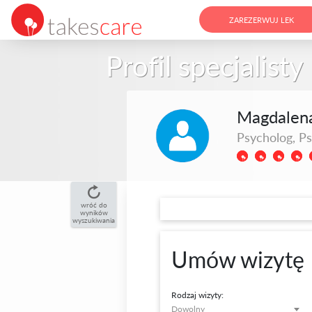
ZAREZERWUJ LEK
Profil specjalisty
Magdalena
Psycholog, P
wróć do
wyników
wyszukiwania
Umów wizytę
Rodzaj wizyty:
Dowolny