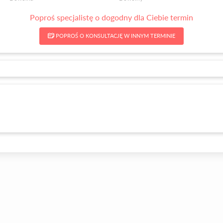
Poproś specjalistę o dogodny dla Ciebie termin
POPROŚ O KONSULTACJĘ W INNYM TERMINIE