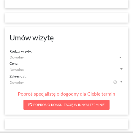
Umów wizytę
Rodzaj wizyty:
Dowolny
Cena:
Zakres dat:
Poproś specjalistę o dogodny dla Ciebie termin
POPROŚ O KONSULTACJĘ W INNYM TERMINIE