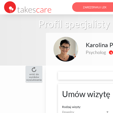
ZAREZERWUJ LEK
Profil specjalisty
Karolina P
Psycholog
wróć do
wyników
wyszukiwania
Umów wizytę
Rodzaj wizyty:
Dowolny