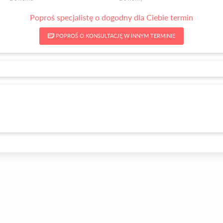
Poproś specjalistę o dogodny dla Ciebie termin
POPROŚ O KONSULTACJĘ W INNYM TERMINIE