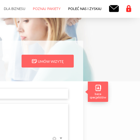
DLA BIZNESU
POZNAJ PAKIETY
POLEĆ NAS I ZYSKAJ
UMÓW WIZYTĘ
baza
specjalistów