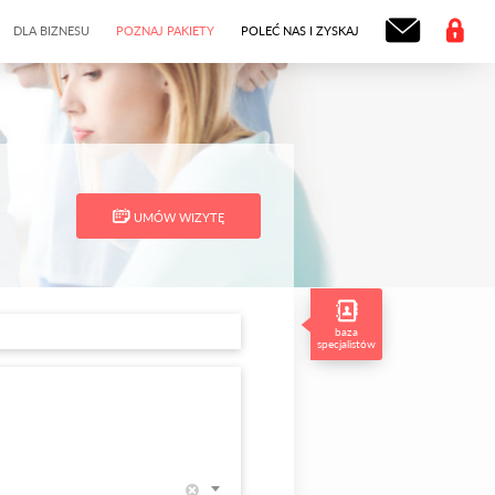
DLA BIZNESU
POZNAJ PAKIETY
POLEĆ NAS I ZYSKAJ
UMÓW WIZYTĘ
baza
specjalistów