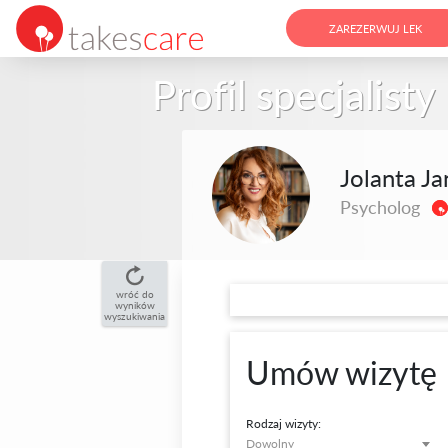
ZAREZERWUJ LEK
Profil specjalisty
Jolanta J
Psycholog
wróć do
wyników
wyszukiwania
Umów wizytę
Rodzaj wizyty:
Dowolny