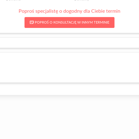
Poproś specjalistę o dogodny dla Ciebie termin
POPROŚ O KONSULTACJĘ W INNYM TERMINIE