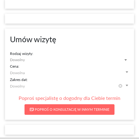
Umów wizytę
Rodzaj wizyty:
Dowolny
Cena:
Zakres dat:
Poproś specjalistę o dogodny dla Ciebie termin
POPROŚ O KONSULTACJĘ W INNYM TERMINIE