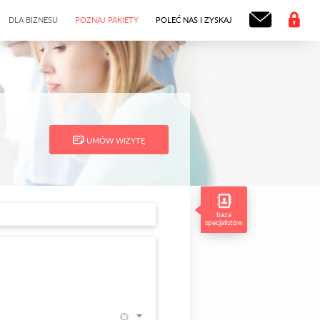
DLA BIZNESU
POZNAJ PAKIETY
POLEĆ NAS I ZYSKAJ
UMÓW WIZYTĘ
baza
specjalistów