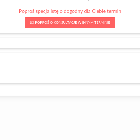
Poproś specjalistę o dogodny dla Ciebie termin
POPROŚ O KONSULTACJĘ W INNYM TERMINIE