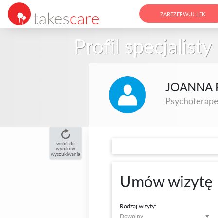
ZAREZERWUJ LEK
Profil specjalisty
JOANNA 
Psychoterape
wróć do
wyników
wyszukiwania
Umów wizytę
Rodzaj wizyty:
Dowolny