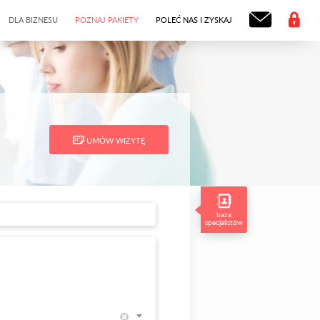
DLA BIZNESU
POZNAJ PAKIETY
POLEĆ NAS I ZYSKAJ
UMÓW WIZYTĘ
baza
specjalistów