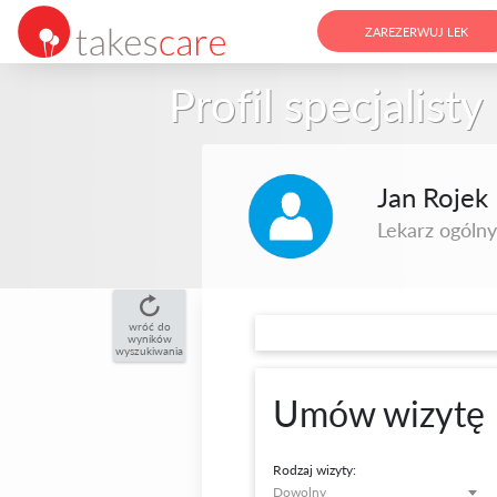
ZAREZERWUJ LEK
Profil specjalisty
Jan Rojek
Lekarz ogólny,
wróć do
wyników
wyszukiwania
Umów wizytę
Rodzaj wizyty:
Dowolny