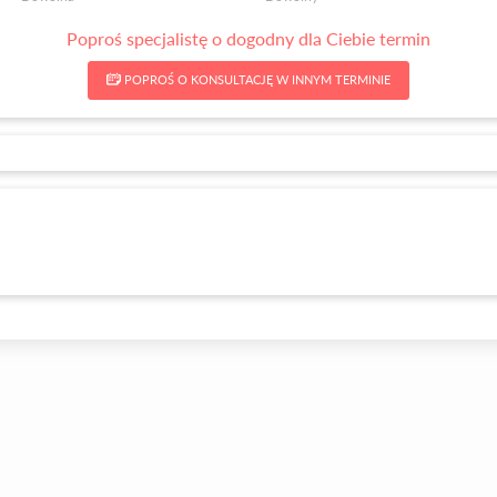
Poproś specjalistę o dogodny dla Ciebie termin
POPROŚ O KONSULTACJĘ W INNYM TERMINIE