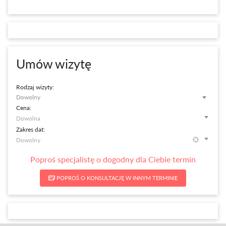
Umów wizytę
Rodzaj wizyty:
Dowolny
Cena:
Zakres dat:
Poproś specjalistę o dogodny dla Ciebie termin
POPROŚ O KONSULTACJĘ W INNYM TERMINIE