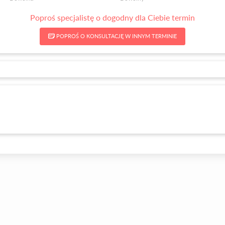
Poproś specjalistę o dogodny dla Ciebie termin
POPROŚ O KONSULTACJĘ W INNYM TERMINIE