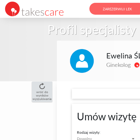
ZAREZERWUJ LEK
Profil specjalisty
Ewelina 
Ginekolog
wróć do
wyników
wyszukiwania
Umów wizytę
Rodzaj wizyty:
Dowolny