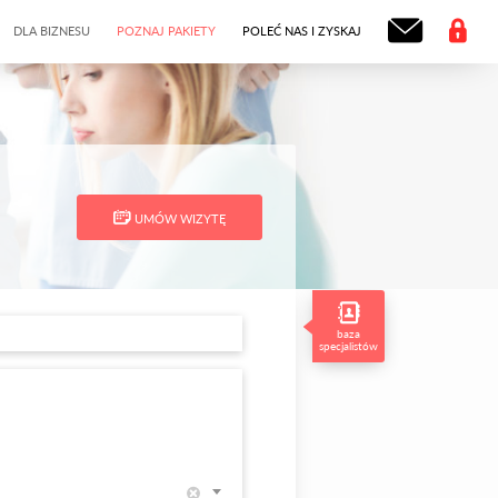
DLA BIZNESU
POZNAJ PAKIETY
POLEĆ NAS I ZYSKAJ
UMÓW WIZYTĘ
baza
specjalistów