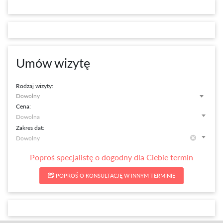
Umów wizytę
Rodzaj wizyty:
Dowolny
Cena:
Zakres dat:
Poproś specjalistę o dogodny dla Ciebie termin
POPROŚ O KONSULTACJĘ W INNYM TERMINIE