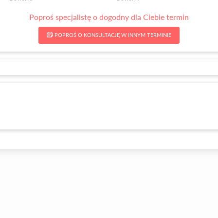
Poproś specjalistę o dogodny dla Ciebie termin
POPROŚ O KONSULTACJĘ W INNYM TERMINIE