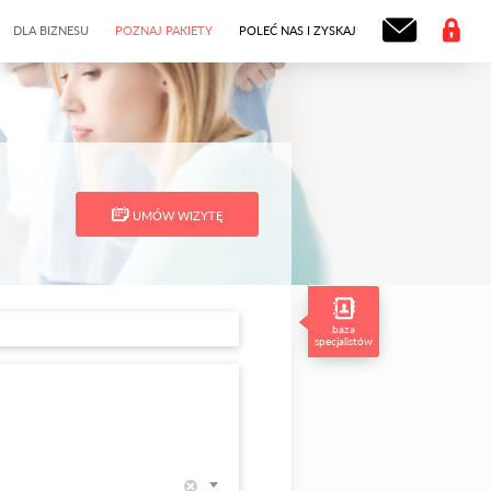
DLA BIZNESU
POZNAJ PAKIETY
POLEĆ NAS I ZYSKAJ
UMÓW WIZYTĘ
baza
specjalistów