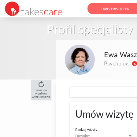
ZAREZERWUJ LEK
Profil specjalisty
Ewa Wasz
Psycholog
wróć do
wyników
wyszukiwania
Umów wizytę
Rodzaj wizyty:
Dowolny