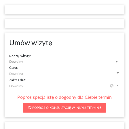
Umów wizytę
Rodzaj wizyty:
Dowolny
Cena:
Zakres dat:
Poproś specjalistę o dogodny dla Ciebie termin
POPROŚ O KONSULTACJĘ W INNYM TERMINIE