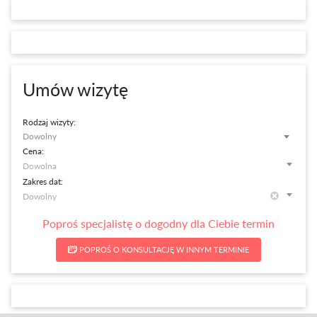
Umów wizytę
Rodzaj wizyty:
Dowolny
Cena:
Zakres dat:
Poproś specjalistę o dogodny dla Ciebie termin
POPROŚ O KONSULTACJĘ W INNYM TERMINIE