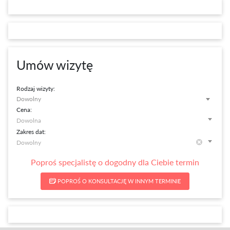
Umów wizytę
Rodzaj wizyty:
Dowolny
Cena:
Zakres dat:
Poproś specjalistę o dogodny dla Ciebie termin
POPROŚ O KONSULTACJĘ W INNYM TERMINIE