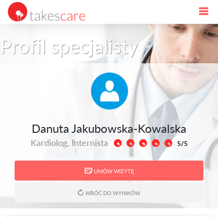
Profil specjalisty
Danuta Jakubowska-Kowalska
Kardiolog, Internista
5/5
UMÓW WIZYTĘ
WRÓĆ DO WYNIKÓW