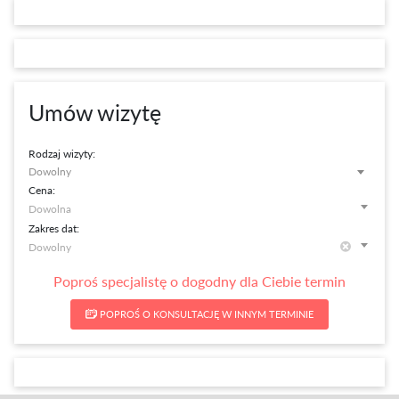
Umów wizytę
Rodzaj wizyty:
Dowolny
Cena:
Zakres dat:
Poproś specjalistę o dogodny dla Ciebie termin
POPROŚ O KONSULTACJĘ W INNYM TERMINIE