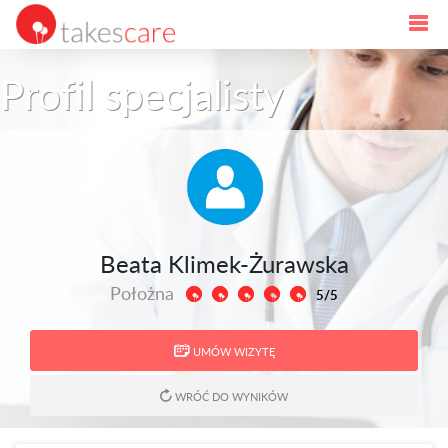
Profil specjalisty
Beata Klimek-Żurawska
Położna
5/5
UMÓW WIZYTĘ
WRÓĆ DO WYNIKÓW