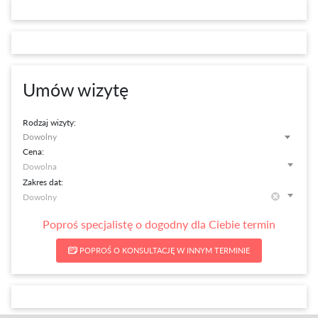
Umów wizytę
Rodzaj wizyty:
Dowolny
Cena:
Zakres dat:
Poproś specjalistę o dogodny dla Ciebie termin
POPROŚ O KONSULTACJĘ W INNYM TERMINIE