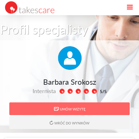
Profil specjalisty
Barbara Srokosz
Internista
5/5
UMÓW WIZYTĘ
WRÓĆ DO WYNIKÓW