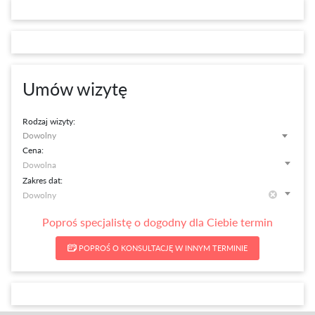
Umów wizytę
Rodzaj wizyty:
Dowolny
Cena:
Zakres dat:
Poproś specjalistę o dogodny dla Ciebie termin
POPROŚ O KONSULTACJĘ W INNYM TERMINIE