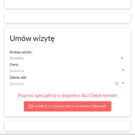
Umów wizytę
Rodzaj wizyty:
Dowolny
Cena:
Zakres dat:
Poproś specjalistę o dogodny dla Ciebie termin
POPROŚ O KONSULTACJĘ W INNYM TERMINIE