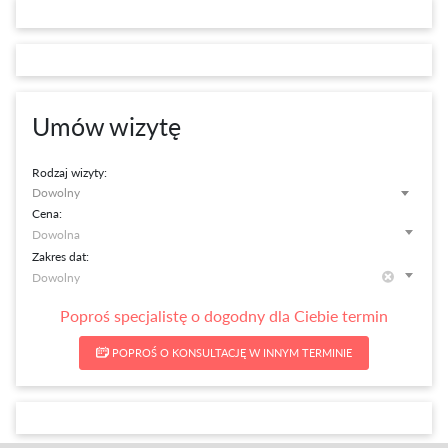
Umów wizytę
Rodzaj wizyty:
Dowolny
Cena:
Zakres dat:
Poproś specjalistę o dogodny dla Ciebie termin
POPROŚ O KONSULTACJĘ W INNYM TERMINIE