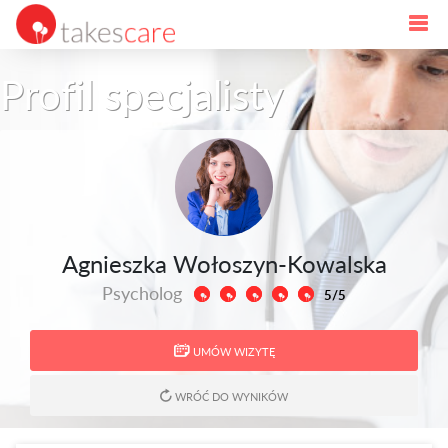
Profil specjalisty
Agnieszka Wołoszyn-Kowalska
Psycholog
5/5
UMÓW WIZYTĘ
WRÓĆ DO WYNIKÓW