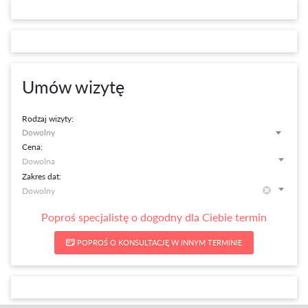
Umów wizytę
Rodzaj wizyty:
Dowolny
Cena:
Zakres dat:
Poproś specjalistę o dogodny dla Ciebie termin
POPROŚ O KONSULTACJĘ W INNYM TERMINIE