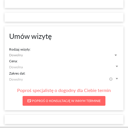
Umów wizytę
Rodzaj wizyty:
Dowolny
Cena:
Zakres dat:
Poproś specjalistę o dogodny dla Ciebie termin
POPROŚ O KONSULTACJĘ W INNYM TERMINIE