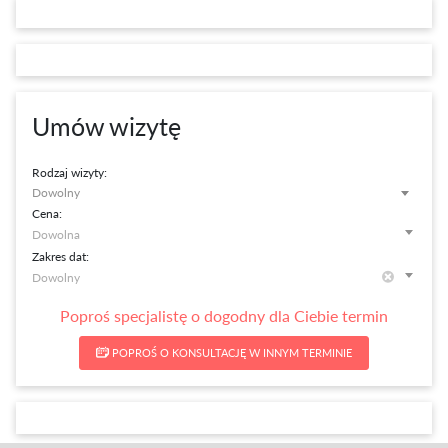
Umów wizytę
Rodzaj wizyty:
Dowolny
Cena:
Zakres dat:
Poproś specjalistę o dogodny dla Ciebie termin
POPROŚ O KONSULTACJĘ W INNYM TERMINIE