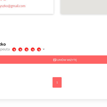
tyszko@gmail.com
zko
apeuta
UMÓW WIZYTĘ
1