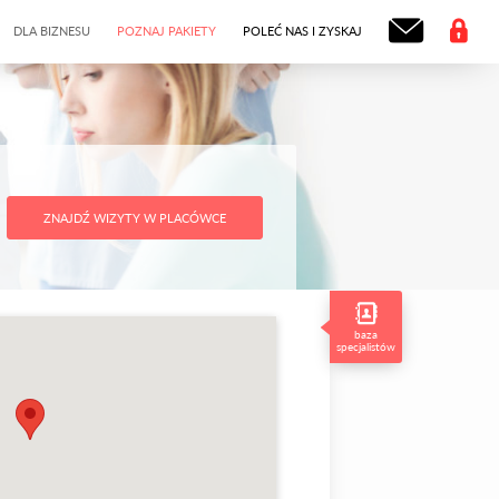
DLA BIZNESU
POZNAJ PAKIETY
POLEĆ NAS I ZYSKAJ
ZNAJDŹ WIZYTY W PLACÓWCE
baza
specjalistów