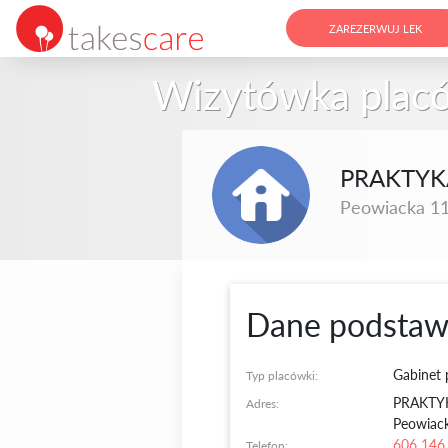
ZAREZERWUJ LEK
Wizytówka plac
PRAKTYKA
Peowiacka 11A
Dane podsta
Gabinet 
Typ placówki:
PRAKTYK
Adres:
Peowiack
606 146
Telefon: