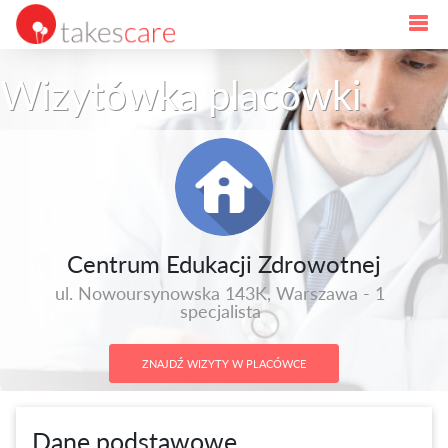
Wizytówka placówki
Centrum Edukacji Zdrowotnej
ul. Nowoursynowska 143K, Warszawa - 1
specjalista
ZNAJDŹ WIZYTY W PLACÓWCE
Dane podstawowe