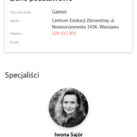
Gabinet
Typ placówki:
Centrum Edukacji Zdrowotnej
,
ul.
Adres:
Nowoursynowska 143K, Warszawa
224 012 801
Telefon:
Email:
Specjaliści
Iwona Sajór