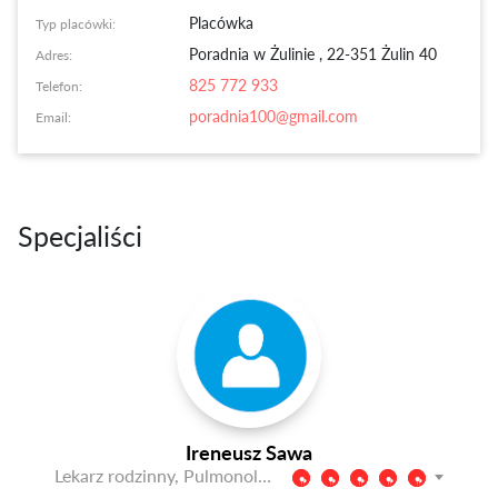
Placówka
Typ placówki:
Poradnia w Żulinie
,
22-351 Żulin 40
Adres:
825 772 933
Telefon:
poradnia100@gmail.com
Email:
Specjaliści
Ireneusz Sawa
Lekarz rodzinny, Pulmonolog, Lekarz chorób wewnętrznych