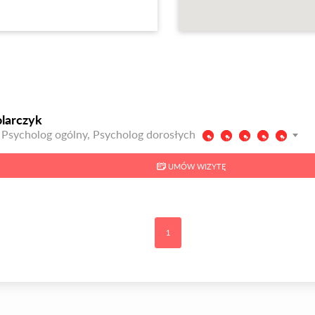
olarczyk
 Psycholog ogólny, Psycholog dorosłych
UMÓW WIZYTĘ
1