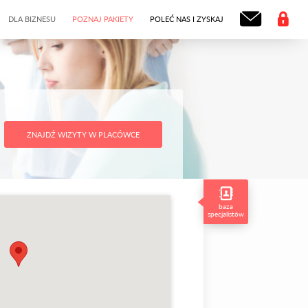
DLA BIZNESU
POZNAJ PAKIETY
POLEĆ NAS I ZYSKAJ
ZNAJDŹ WIZYTY W PLACÓWCE
baza
specjalistów