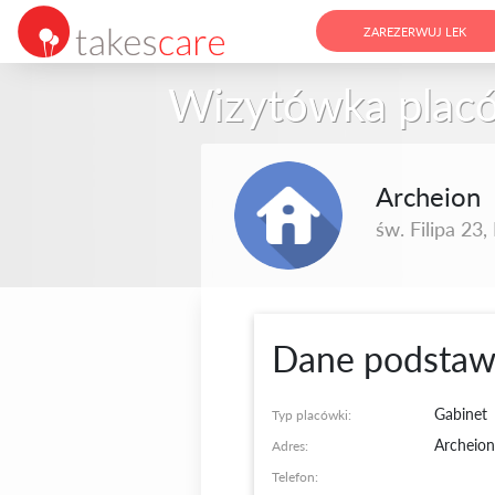
ZAREZERWUJ LEK
Wizytówka plac
Archeion
św. Filipa 23,
Dane podsta
Gabinet
Typ placówki:
Archeion
Adres:
Telefon: